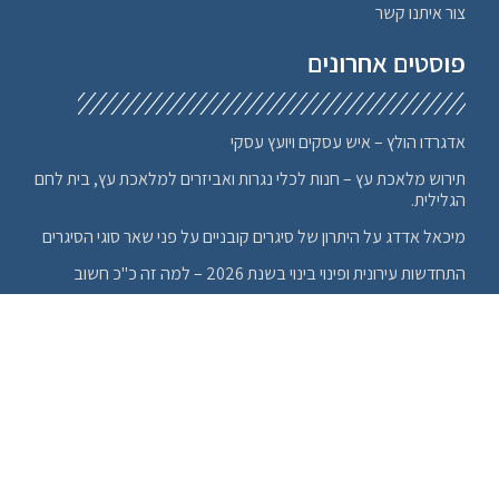
משחקים
צור איתנו קשר
מתנות מקוריות
פוסטים אחרונים
נדלן בצפון
ניקוי שטיחים בצפון
ספא / עיסוי
אדגרדו הולץ – איש עסקים ויועץ עסקי
עבודות עץ בצפון
תירוש מלאכת עץ – חנות לכלי נגרות ואביזרים למלאכת עץ, בית לחם
עורכי דין
הגלילית.
עיצוב גינות, שירותי גינון וגננים
מיכאל אדדג על היתרון של סיגרים קובניים על פני שאר סוגי הסיגרים
עיצוב פנים בצפון
התחדשות עירונית ופינוי בינוי בשנת 2026 – למה זה כ"כ חשוב
עסקים בירושליים
רונן פפירמן- יועץ חיפוי בצפון
פיננסיים
פעילויות לילדים
יהונתן חלמיש – ייעוץ משכנתאות מקצועי
פרסום בגוגל
לינקים
פתרונות הדפסה ומדפסות
ציוד ספורט בצפון
צילום
משפחת שבתאי
קוסמטיקה וטיפוח