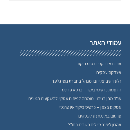
הומאופתיה
חברתי
חימום ומיזוג
חיפוי אבן
חיפוש עבודה, מציאת עבודה
חנויות פרחים בצפון
עמודי האתר
חשמלאים
טיולים לחו"ל
טכנולוגיה ציוד
אודות אינדקס כרטיס ביקור
יוגה בצפון
אינדקס עסקים
יודאיקה
גלעד שבתאי יזם ומנהל בחברת נופי גלעד
ימי כיף בצפון
הדפסת כרטיסי ביקור – כרטא פרינט
יציבה
עו"ד מתן בניהו - מומחה לפיתוח עסקי ולהשקעות המונים
לימודים בצפון
עסקים בצפון – כרטיס ביקור אינטרנטי
מחזור
פרסום באינטרנט לעסקים
מיני ברים בצפון
אהרון ליפנר טיולים כשרים בחו"ל
מעגן מיכאל