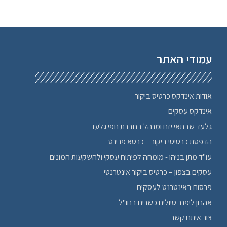
חימום ומיזוג
חיפוי אבן
חיפוש עבודה, מציאת עבודה
חנויות פרחים בצפון
עמודי האתר
חשמלאים
טיולים לחו"ל
טכנולוגיה ציוד
אודות אינדקס כרטיס ביקור
יוגה בצפון
אינדקס עסקים
יודאיקה
גלעד שבתאי יזם ומנהל בחברת נופי גלעד
ימי כיף בצפון
הדפסת כרטיסי ביקור – כרטא פרינט
יציבה
עו"ד מתן בניהו - מומחה לפיתוח עסקי ולהשקעות המונים
לימודים בצפון
עסקים בצפון – כרטיס ביקור אינטרנטי
מחזור
פרסום באינטרנט לעסקים
מיני ברים בצפון
אהרון ליפנר טיולים כשרים בחו"ל
מעגן מיכאל
משחקים
צור איתנו קשר