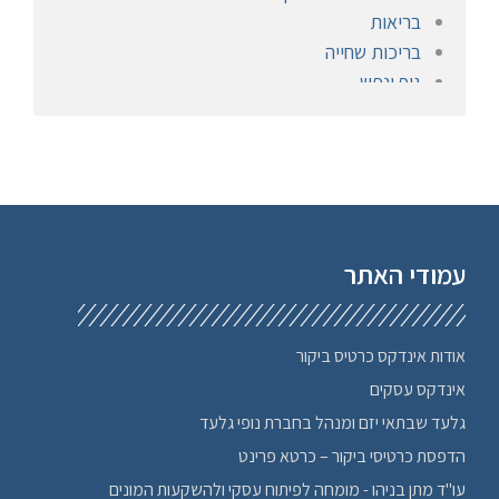
בריאות
בריכות שחייה
גוף ונפש
הומאופתיה
חברתי
חימום ומיזוג
חיפוי אבן
חיפוש עבודה, מציאת עבודה
חנויות פרחים בצפון
עמודי האתר
חשמלאים
טיולים לחו"ל
טכנולוגיה ציוד
אודות אינדקס כרטיס ביקור
יוגה בצפון
אינדקס עסקים
יודאיקה
גלעד שבתאי יזם ומנהל בחברת נופי גלעד
ימי כיף בצפון
הדפסת כרטיסי ביקור – כרטא פרינט
יציבה
עו"ד מתן בניהו - מומחה לפיתוח עסקי ולהשקעות המונים