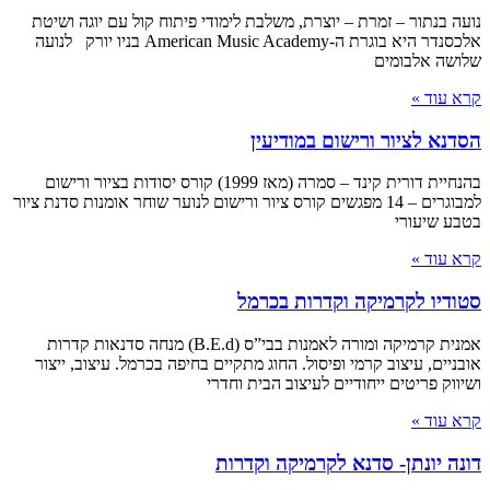
נועה בנתור – זמרת – יוצרת, משלבת לימודי פיתוח קול עם יוגה ושיטת
אלכסנדר היא בוגרת ה-American Music Academy בניו יורק לנועה
שלושה אלבומים
קרא עוד »
הסדנא לציור ורישום במודיעין
בהנחיית דורית קינד – סמרה (מאז 1999) קורס יסודות בציור ורישום
למבוגרים – 14 מפגשים קורס ציור ורישום לנוער שוחר אומנות סדנת ציור
בטבע שיעורי
קרא עוד »
סטודיו לקרמיקה וקדרות בכרמל
אמנית קרמיקה ומורה לאמנות בבי”ס (B.E.d) מנחה סדנאות קדרות
אובניים, עיצוב קרמי ופיסול. החוג מתקיים בחיפה בכרמל. עיצוב, ייצור
ושיווק פריטים ייחודיים לעיצוב הבית וחדרי
קרא עוד »
דונה יונתן- סדנא לקרמיקה וקדרות