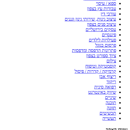
ספא / עיסוי
עבודות עץ בצפון
עורכי דין
עיצוב גינות, שירותי גינון וגננים
עיצוב פנים בצפון
עסקים בירושליים
פיננסיים
פעילויות לילדים
פרסום בגוגל
פתרונות הדפסה ומדפסות
ציוד ספורט בצפון
צילום
קוסמטיקה וטיפוח
קרמיקה / קדרות / פיסול
ריצוף אבן
ריקוד
רפואה סינית
שיווק באינטרנט
שיניים
תוכנה
תזונה
תכשיטים
תעשייה
עמודי האתר