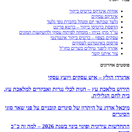
אודות אינדקס כרטיס ביקור
אינדקס עסקים
גלעד שבתאי יזם ומנהל בחברת נופי גלעד
הדפסת כרטיסי ביקור – כרטא פרינט
עו"ד מתן בניהו - מומחה לפיתוח עסקי ולהשקעות המונים
עסקים בצפון – כרטיס ביקור אינטרנטי
פרסום באינטרנט לעסקים
אהרון ליפנר טיולים כשרים בחו"ל
צור איתנו קשר
פוסטים אחרונים
אדגרדו הולץ – איש עסקים ויועץ עסקי
תירוש מלאכת עץ – חנות לכלי נגרות ואביזרים למלאכת עץ,
בית לחם הגלילית.
מיכאל אדדג על היתרון של סיגרים קובניים על פני שאר סוגי
הסיגרים
התחדשות עירונית ופינוי בינוי בשנת 2026 – למה זה כ"כ