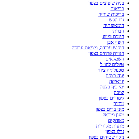
בניה שיפוצים בצפון
בריאות
בריכות שחייה
גוף ונפש
הומאופתיה
חברתי
חימום ומיזוג
חיפוי אבן
חיפוש עבודה, מציאת עבודה
חנויות פרחים בצפון
חשמלאים
טיולים לחו"ל
טכנולוגיה ציוד
יוגה בצפון
יודאיקה
ימי כיף בצפון
יציבה
לימודים בצפון
מחזור
מיני ברים בצפון
מעגן מיכאל
משחקים
מתנות מקוריות
נדלן בצפון
ניקוי שטיחים בצפון