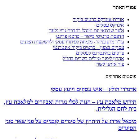
עמודי האתר
אודות אינדקס כרטיס ביקור
אינדקס עסקים
גלעד שבתאי יזם ומנהל בחברת נופי גלעד
הדפסת כרטיסי ביקור – כרטא פרינט
עו"ד מתן בניהו - מומחה לפיתוח עסקי ולהשקעות המונים
עסקים בצפון – כרטיס ביקור אינטרנטי
פרסום באינטרנט לעסקים
אהרון ליפנר טיולים כשרים בחו"ל
צור איתנו קשר
פוסטים אחרונים
אדגרדו הולץ – איש עסקים ויועץ עסקי
תירוש מלאכת עץ – חנות לכלי נגרות ואביזרים למלאכת עץ,
בית לחם הגלילית.
מיכאל אדדג על היתרון של סיגרים קובניים על פני שאר סוגי
הסיגרים