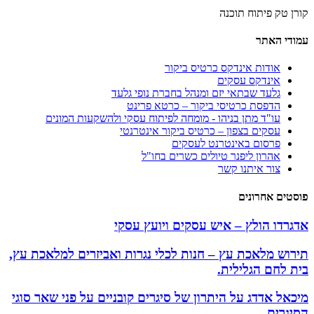
קורן טק פיתוח תוכנה
עמודי האתר
אודות אינדקס כרטיס ביקור
אינדקס עסקים
גלעד שבתאי יזם ומנהל בחברת נופי גלעד
הדפסת כרטיסי ביקור – כרטא פרינט
עו"ד מתן בניהו - מומחה לפיתוח עסקי ולהשקעות המונים
עסקים בצפון – כרטיס ביקור אינטרנטי
פרסום באינטרנט לעסקים
אהרון ליפנר טיולים כשרים בחו"ל
צור איתנו קשר
פוסטים אחרונים
אדגרדו הולץ – איש עסקים ויועץ עסקי
תירוש מלאכת עץ – חנות לכלי נגרות ואביזרים למלאכת עץ,
בית לחם הגלילית.
מיכאל אדדג על היתרון של סיגרים קובניים על פני שאר סוגי
הסיגרים