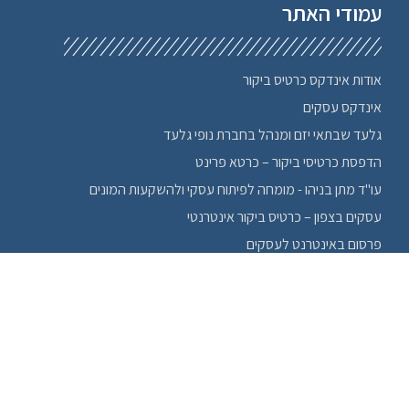
עמודי האתר
חנויות פרחים בצפון
חשמלאים
טיולים לחו"ל
אודות אינדקס כרטיס ביקור
טכנולוגיה ציוד
אינדקס עסקים
יוגה בצפון
גלעד שבתאי יזם ומנהל בחברת נופי גלעד
יודאיקה
הדפסת כרטיסי ביקור – כרטא פרינט
ימי כיף בצפון
עו"ד מתן בניהו - מומחה לפיתוח עסקי ולהשקעות המונים
יציבה
עסקים בצפון – כרטיס ביקור אינטרנטי
לימודים בצפון
מחזור
פרסום באינטרנט לעסקים
מיני ברים בצפון
אהרון ליפנר טיולים כשרים בחו"ל
מעגן מיכאל
צור איתנו קשר
משחקים
מתנות מקוריות
פוסטים אחרונים
נדלן בצפון
ניקוי שטיחים בצפון