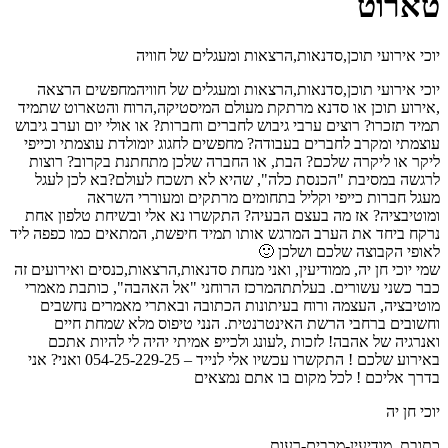
טארוט
יוכי אירועי תוכן,סדנאות,הרצאות ומעגלים של חוויה
יוכי אירועי תוכן,סדנאות,הרצאות ומעגלים של חוויהמחפשים הרצאה
,אירוע תוכן או סדנא מרתקת מעולם המיסטיקה,הרוח והטארוט שתמיד
תמיד תזכרו? רוצים ערבי גיבוש לחברים וחברות? או אולי יום וערב גיבוש
עוצמתי ומקרב לחברים בעבודה? מחפשים לחגוג יומולדת עוצמתי וכייפי
ליקר או ליקרה שלכם? הבת, או החברה שלכן מתחתנת בקרוב? רוצות
לרגשה במסיבת "הכנסת כלה", שהיא לא תשכח לעולם?בא לכן לעגל
מעגל חברות כייפי וקליל בתחומים מרתקים ומעוררי השראה
ומוטיבציה? אז מה בעצם הבעיה? התקשרו נא אלי ובשיחת טלפון אחת
נרקח ביחד את הערב המרגש אותו תמיד חיפשת, המתאים כמו כפפה ליד
לאופי הקבוצה שלכם ושלכן 🙂
שמי יוכי חן יה, ממודיעין, ואני מנחת סדנאות,הרצאות,כנסים ואירועים זה
כבר כשני עשורים. בעלתתהמרכז הרוחני "אל האהבה", כותבת מאמרי
מוטיבציה, העצמה ורוח בעיתונות הכתובה ובאתרי מאמרים נחשבים
וחשובים ברחבי הרשת האינטרנטית. הנני טיפוס מלא שמחת חיים
ואנרגיה של אהבה! לזכות ,לעונג ולכייפ אמיתי יהיה לי להיות אתכם
באירוע שלכם ! התקשרו עכשיו אלי לנייד – 054-25-229-25 ואני? אני
בדרך אליכם ! לכל מקום בו אתם נמצאים
יוכי חן יה
כתובת ,מודיעין-מכבים-רעות