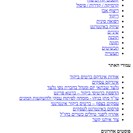
קרמיקה / קדרות / פיסול
ריצוף אבן
ריקוד
רפואה סינית
שיווק באינטרנט
שיניים
תוכנה
תזונה
תכשיטים
תעשייה
עמודי האתר
אודות אינדקס כרטיס ביקור
אינדקס עסקים
גלעד שבתאי יזם ומנהל בחברת נופי גלעד
הדפסת כרטיסי ביקור – כרטא פרינט
עו"ד מתן בניהו - מומחה לפיתוח עסקי ולהשקעות המונים
עסקים בצפון – כרטיס ביקור אינטרנטי
פרסום באינטרנט לעסקים
אהרון ליפנר טיולים כשרים בחו"ל
צור איתנו קשר
פוסטים אחרונים