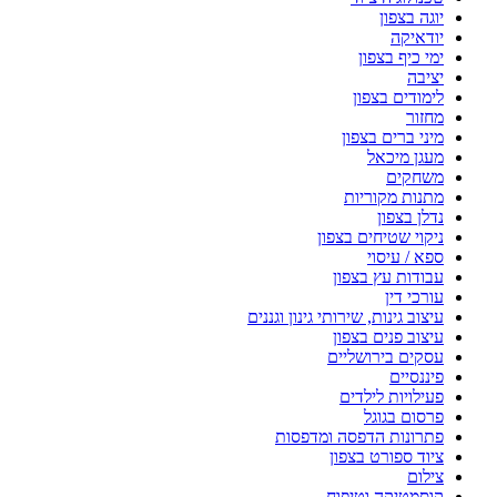
יוגה בצפון
יודאיקה
ימי כיף בצפון
יציבה
לימודים בצפון
מחזור
מיני ברים בצפון
מעגן מיכאל
משחקים
מתנות מקוריות
נדלן בצפון
ניקוי שטיחים בצפון
ספא / עיסוי
עבודות עץ בצפון
עורכי דין
עיצוב גינות, שירותי גינון וגננים
עיצוב פנים בצפון
עסקים בירושליים
פיננסיים
פעילויות לילדים
פרסום בגוגל
פתרונות הדפסה ומדפסות
ציוד ספורט בצפון
צילום
קוסמטיקה וטיפוח