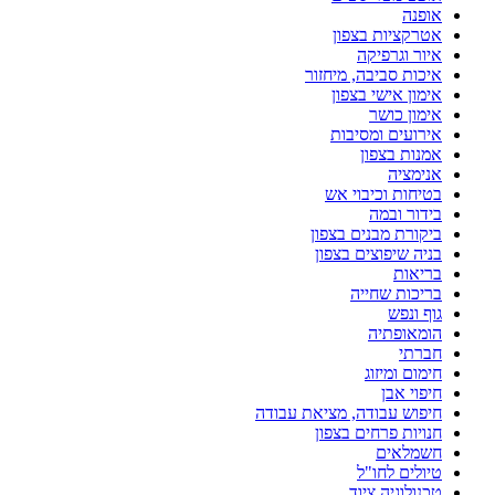
אופנה
אטרקציות בצפון
איור וגרפיקה
איכות סביבה, מיחזור
אימון אישי בצפון
אימון כושר
אירועים ומסיבות
אמנות בצפון
אנימציה
בטיחות וכיבוי אש
בידור ובמה
ביקורת מבנים בצפון
בניה שיפוצים בצפון
בריאות
בריכות שחייה
גוף ונפש
הומאופתיה
חברתי
חימום ומיזוג
חיפוי אבן
חיפוש עבודה, מציאת עבודה
חנויות פרחים בצפון
חשמלאים
טיולים לחו"ל
טכנולוגיה ציוד