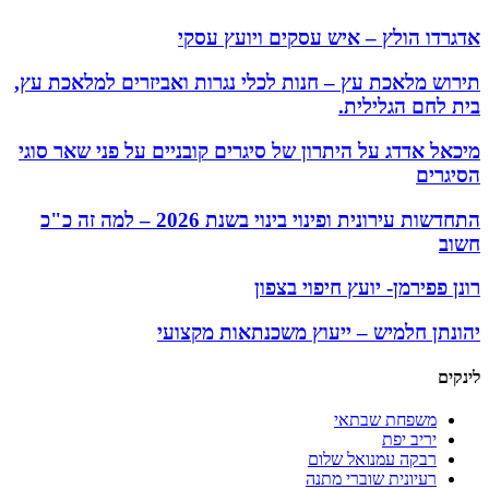
אדגרדו הולץ – איש עסקים ויועץ עסקי
תירוש מלאכת עץ – חנות לכלי נגרות ואביזרים למלאכת עץ,
בית לחם הגלילית.
מיכאל אדדג על היתרון של סיגרים קובניים על פני שאר סוגי
הסיגרים
התחדשות עירונית ופינוי בינוי בשנת 2026 – למה זה כ"כ
חשוב
רונן פפירמן- יועץ חיפוי בצפון
יהונתן חלמיש – ייעוץ משכנתאות מקצועי
לינקים
משפחת שבתאי
יריב יפת
רבקה עמנואל שלום
רעיונית שוברי מתנה