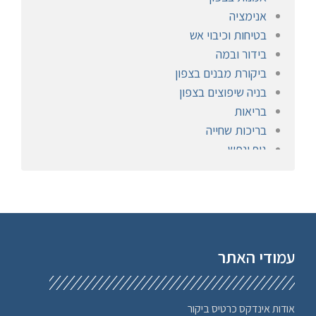
אנימציה
בטיחות וכיבוי אש
בידור ובמה
ביקורת מבנים בצפון
בניה שיפוצים בצפון
בריאות
בריכות שחייה
גוף ונפש
הומאופתיה
חברתי
חימום ומיזוג
חיפוי אבן
חיפוש עבודה, מציאת עבודה
עמודי האתר
חנויות פרחים בצפון
חשמלאים
טיולים לחו"ל
אודות אינדקס כרטיס ביקור