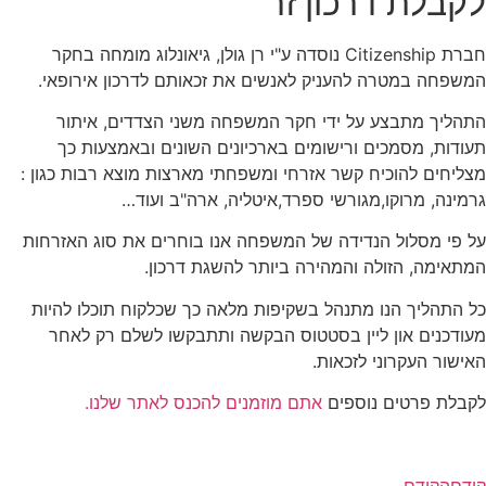
לקבלת דרכון זר
חברת Citizenship נוסדה ע"י רן גולן, גיאונלוג מומחה בחקר
המשפחה במטרה להעניק לאנשים את זכאותם לדרכון אירופאי.
התהליך מתבצע על ידי חקר המשפחה משני הצדדים, איתור
תעודות, מסמכים ורישומים בארכיונים השונים ובאמצעות כך
מצליחים להוכיח קשר אזרחי ומשפחתי מארצות מוצא רבות כגון :
גרמינה, מרוקו,מגורשי ספרד,איטליה, ארה"ב ועוד…
על פי מסלול הנדידה של המשפחה אנו בוחרים את סוג האזרחות
המתאימה, הזולה והמהירה ביותר להשגת דרכון.
כל התהליך הנו מתנהל בשקיפות מלאה כך שכלקוח תוכלו להיות
מעודכנים און ליין בסטטוס הבקשה ותתבקשו לשלם רק לאחר
האישור העקרוני לזכאות.
לקבלת פרטים נוספים
אתם מוזמנים להכנס לאתר שלנו.
קודם
הקודם