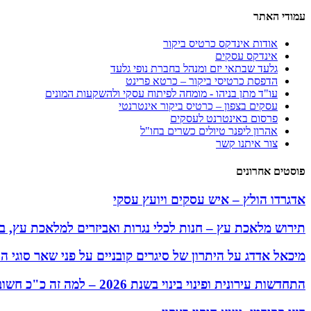
עמודי האתר
אודות אינדקס כרטיס ביקור
אינדקס עסקים
גלעד שבתאי יזם ומנהל בחברת נופי גלעד
הדפסת כרטיסי ביקור – כרטא פרינט
עו"ד מתן בניהו - מומחה לפיתוח עסקי ולהשקעות המונים
עסקים בצפון – כרטיס ביקור אינטרנטי
פרסום באינטרנט לעסקים
אהרון ליפנר טיולים כשרים בחו"ל
צור איתנו קשר
פוסטים אחרונים
אדגרדו הולץ – איש עסקים ויועץ עסקי
תירוש מלאכת עץ – חנות לכלי נגרות ואביזרים למלאכת עץ, בי
מיכאל אדדג על היתרון של סיגרים קובניים על פני שאר סוגי הס
התחדשות עירונית ופינוי בינוי בשנת 2026 – למה זה כ"כ חשוב