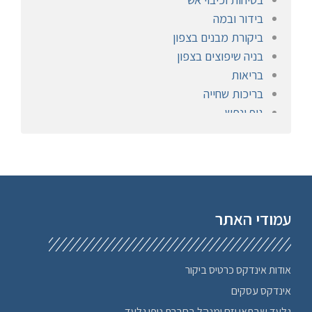
בידור ובמה
ביקורת מבנים בצפון
בניה שיפוצים בצפון
בריאות
בריכות שחייה
גוף ונפש
הומאופתיה
חברתי
חימום ומיזוג
חיפוי אבן
חיפוש עבודה, מציאת עבודה
עמודי האתר
חנויות פרחים בצפון
חשמלאים
טיולים לחו"ל
אודות אינדקס כרטיס ביקור
טכנולוגיה ציוד
אינדקס עסקים
יוגה בצפון
גלעד שבתאי יזם ומנהל בחברת נופי גלעד