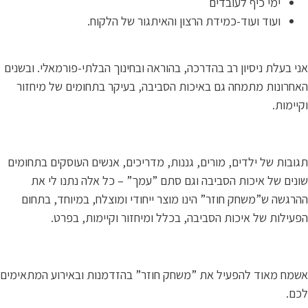
ימי כיף לעובדים
ועוד ועוד-כמידת הרצון והאיתגור של הלקוח.
י בעלת ניסיון רב בהדרכה, בהוראה ובחינוך הבלתי-פורמאלי. ובשנים
חרונות מתמחה גם באיכות הסביבה, בעיקר בתחומים של מיחזור
יימות.
ובות של ילדים, מורים, גננות, מדריכים, אנשים העוסקים בתחומים
נים של איכות הסביבה וגם סתם ”עמך” – כל אלה נתנו לי את
רגשה ש”משחק חוזר” הינו מוצר ייחודי ומוצלח, במיוחד, בתחום
עילות של איכות הסביבה, בכלל ומיחזור וקיימות, בפרט.
מח מאוד להפעיל את ”משחק חוזר” בהזדמנות ובאירוע המתאימים
כם.