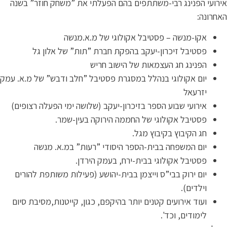
רועי הפנינג רבי-משתתפים בהם הפעלתי את ”משחק חוזר” בשנה
חרונה:
אקו-מנשה – פסטיבל אקולוגי של מ.א.מנשה
פסטיבל זיכרון-יעקב בהפקת חברת ”תות” של אלון גל
הפנינג חג העצמאות של הישוב חריש
יום אקולוגי בנהלל במסגרת פסטיבל ”חלב ודבש” של מ.א. עמק
יזרעאל
אירועי שבוע הספר בזיכרון-יעקב (שלושה ימי הפעלה רצופים)
פסטיבל אקולוגי של החממה הירוקה בעין-שמר.
חג הקיבוץ בקיבוץ מגל.
יום המשפחה בבית-הספר היסודי ”רעות” במ.א. מנשה
פסטיבל אקולוגי בבית-ירח, בעמק הירדן.
יום ירוק בבי”ס וייצמן בבית-יהושע (פעילות משותפת להורים
וילדים).
ועוד אירועים קטנים יותר בהיקפם, כגון, קייטנות,מסיבת סיום
לימודים, וכד'.