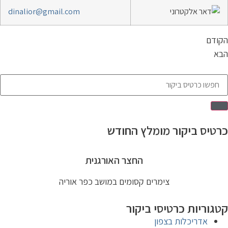
dinalior@gmail.com
קודם
בא
רטיס ביקור מומלץ החודש
החצר האורגנית
צימרים קסומים במושב כפר אוריה
טגוריות כרטיסי ביקור
אדריכלות בצפון