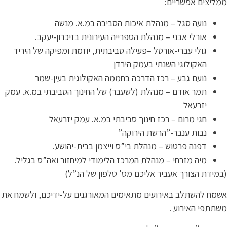
ליצים אפשריים:
נועה סגל – מנהלת איכות הסביבה במ.א. מנשה
אורלי אבני – מנהלת הספרייה העירונית בזיכרון-יעקב.
גולי עברי-אורטל –פעילה סביבתית, יוזמת ומפיקה של היריד
האקולוגי השנתי בעמק הירדן
נועם גבע – רכז הדרכה בחממה האקולוגית בעין-שמר
תמר אודם – מנהלת (לשעבר) של החינוך הסביבתי במ.א. עמק
יזרעאל
חגי מרום – רכז חינוך סביבתי במ.א. עמק יזרעאל
נבות ענבר-”הרשת הירוקה”
דפנה פרטוש – מנהלת בי”ס וייצמן בבית-יהושע.
מיה מזרחי – מנהלת המרכז הלימודי למיחזור ואה”ס בגליל.
מידת הצורך אעביר אליכם מס' טלפון של הנ”ל)
מח להשתלב באירועים מתאימים המאורגנים על-ידיכם, ולשמח את
תתפי האירוע .