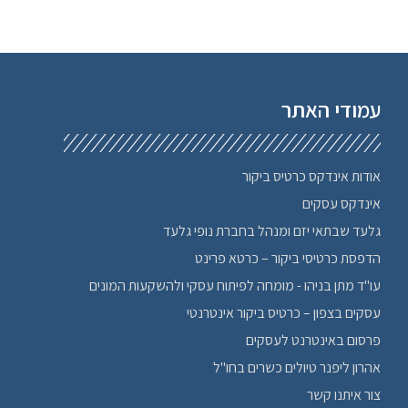
חברתי
חימום ומיזוג
חיפוי אבן
חיפוש עבודה, מציאת עבודה
עמודי האתר
חנויות פרחים בצפון
חשמלאים
טיולים לחו"ל
אודות אינדקס כרטיס ביקור
טכנולוגיה ציוד
אינדקס עסקים
יוגה בצפון
גלעד שבתאי יזם ומנהל בחברת נופי גלעד
יודאיקה
הדפסת כרטיסי ביקור – כרטא פרינט
ימי כיף בצפון
עו"ד מתן בניהו - מומחה לפיתוח עסקי ולהשקעות המונים
יציבה
עסקים בצפון – כרטיס ביקור אינטרנטי
לימודים בצפון
מחזור
פרסום באינטרנט לעסקים
מיני ברים בצפון
אהרון ליפנר טיולים כשרים בחו"ל
מעגן מיכאל
צור איתנו קשר