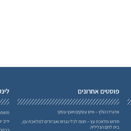
פוסטים אחרונים
לינק
אדגרדו הולץ – איש עסקים ויועץ עסקי
משפח
יריב י
תירוש מלאכת עץ – חנות לכלי נגרות ואביזרים למלאכת עץ,
בית לחם הגלילית.
רבקה 