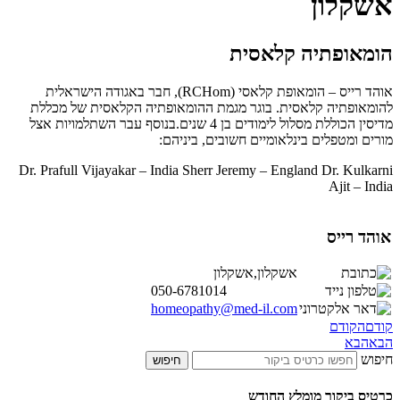
אשקלון
הומאופתיה קלאסית
אוהד רייס – הומאופת קלאסי (RCHom), חבר באגודה הישראלית
להומאופתיה קלאסית. בוגר מגמת ההומאופתיה הקלאסית של מכללת
מדיסין הכוללת מסלול לימודים בן 4 שנים.בנוסף עבר השתלמויות אצל
מורים ומטפלים בינלאומיים חשובים, ביניהם:
Dr. Prafull Vijayakar – India Sherr Jeremy – England Dr. Kulkarni
Ajit – India
אוהד רייס
אשקלון,אשקלון
050-6781014
homeopathy@med-il.com
קודם
הקודם
הבא
הבא
חיפוש
חיפוש
כרטיס ביקור מומלץ החודש