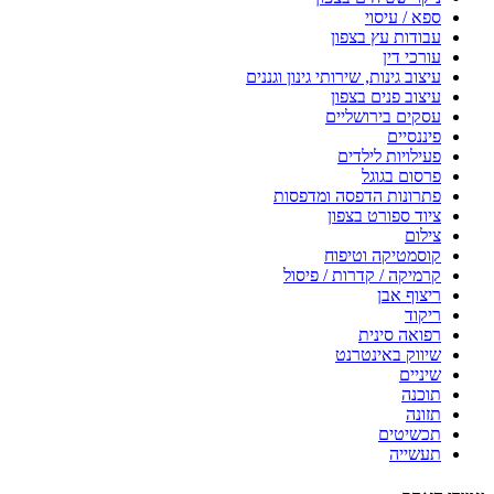
ספא / עיסוי
עבודות עץ בצפון
עורכי דין
עיצוב גינות, שירותי גינון וגננים
עיצוב פנים בצפון
עסקים בירושליים
פיננסיים
פעילויות לילדים
פרסום בגוגל
פתרונות הדפסה ומדפסות
ציוד ספורט בצפון
צילום
קוסמטיקה וטיפוח
קרמיקה / קדרות / פיסול
ריצוף אבן
ריקוד
רפואה סינית
שיווק באינטרנט
שיניים
תוכנה
תזונה
תכשיטים
תעשייה