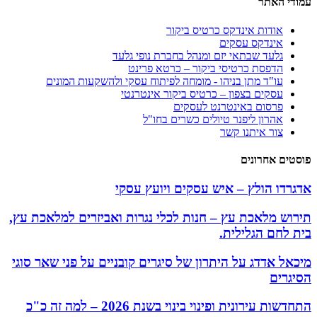
עמודי האתר
אודות אינדקס כרטיס ביקור
אינדקס עסקים
גלעד שבתאי יזם ומנהל בחברת נופי גלעד
הדפסת כרטיסי ביקור – כרטא פרינט
עו"ד מתן בניהו - מומחה לפיתוח עסקי ולהשקעות המונים
עסקים בצפון – כרטיס ביקור אינטרנטי
פרסום באינטרנט לעסקים
אהרון ליפנר טיולים כשרים בחו"ל
צור איתנו קשר
פוסטים אחרונים
אדגרדו הולץ – איש עסקים ויועץ עסקי
תירוש מלאכת עץ – חנות לכלי נגרות ואביזרים למלאכת עץ,
בית לחם הגלילית.
מיכאל אדדג על היתרון של סיגרים קובניים על פני שאר סוגי
הסיגרים
התחדשות עירונית ופינוי בינוי בשנת 2026 – למה זה כ"כ