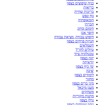
בניה שיפוצים בצפון
בריאות
בריכות שחייה
גוף ונפש
הומאופתיה
חברתי
חימום ומיזוג
חיפוי אבן
חיפוש עבודה, מציאת עבודה
חנויות פרחים בצפון
חשמלאים
טיולים לחו"ל
טכנולוגיה ציוד
יוגה בצפון
יודאיקה
ימי כיף בצפון
יציבה
לימודים בצפון
מחזור
מיני ברים בצפון
מעגן מיכאל
משחקים
מתנות מקוריות
נדלן בצפון
ניקוי שטיחים בצפון