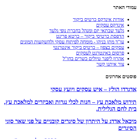
עמודי האתר
אודות אינדקס כרטיס ביקור
אינדקס עסקים
גלעד שבתאי יזם ומנהל בחברת נופי גלעד
הדפסת כרטיסי ביקור – כרטא פרינט
עו"ד מתן בניהו - מומחה לפיתוח עסקי ולהשקעות המונים
עסקים בצפון – כרטיס ביקור אינטרנטי
פרסום באינטרנט לעסקים
אהרון ליפנר טיולים כשרים בחו"ל
צור איתנו קשר
פוסטים אחרונים
אדגרדו הולץ – איש עסקים ויועץ עסקי
תירוש מלאכת עץ – חנות לכלי נגרות ואביזרים למלאכת עץ,
בית לחם הגלילית.
מיכאל אדדג על היתרון של סיגרים קובניים על פני שאר סוגי
הסיגרים