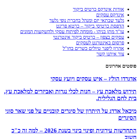
אודות אינדקס כרטיס ביקור
אינדקס עסקים
גלעד שבתאי יזם ומנהל בחברת נופי גלעד
הדפסת כרטיסי ביקור – כרטא פרינט
עו"ד מתן בניהו - מומחה לפיתוח עסקי ולהשקעות המונים
עסקים בצפון – כרטיס ביקור אינטרנטי
פרסום באינטרנט לעסקים
אהרון ליפנר טיולים כשרים בחו"ל
צור איתנו קשר
פוסטים אחרונים
אדגרדו הולץ – איש עסקים ויועץ עסקי
תירוש מלאכת עץ – חנות לכלי נגרות ואביזרים למלאכת עץ,
בית לחם הגלילית.
מיכאל אדדג על היתרון של סיגרים קובניים על פני שאר סוגי
הסיגרים
התחדשות עירונית ופינוי בינוי בשנת 2026 – למה זה כ"כ
חשוב