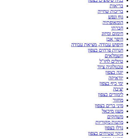
בניה שיפוצים בצפון
בריאות
בריכות שחייה
גוף ונפש
הומאופתיה
חברתי
חימום ומיזוג
חיפוי אבן
חיפוש עבודה, מציאת עבודה
חנויות פרחים בצפון
חשמלאים
טיולים לחו"ל
טכנולוגיה ציוד
יוגה בצפון
יודאיקה
ימי כיף בצפון
יציבה
לימודים בצפון
מחזור
מיני ברים בצפון
מעגן מיכאל
משחקים
מתנות מקוריות
נדלן בצפון
ניקוי שטיחים בצפון