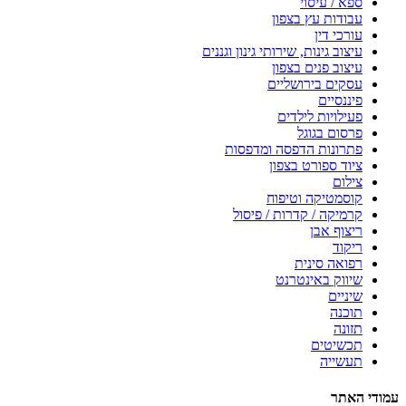
ספא / עיסוי
עבודות עץ בצפון
עורכי דין
עיצוב גינות, שירותי גינון וגננים
עיצוב פנים בצפון
עסקים בירושליים
פיננסיים
פעילויות לילדים
פרסום בגוגל
פתרונות הדפסה ומדפסות
ציוד ספורט בצפון
צילום
קוסמטיקה וטיפוח
קרמיקה / קדרות / פיסול
ריצוף אבן
ריקוד
רפואה סינית
שיווק באינטרנט
שיניים
תוכנה
תזונה
תכשיטים
תעשייה
עמודי האתר