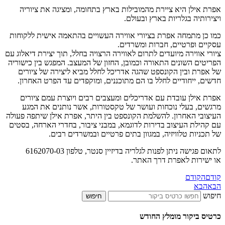
אפרת אילן היא ציירת מהמובילות בארץ בתחומה, ומציגה את ציוריה
ויצירותיה בגלריות בארץ ובעולם.
כמו כן מתמחה אפרת בציורי אווירה העשויים בהתאמה אישית ללקוחות
עסקיים ופרטיים, חברות ומשרדים.
ציורי אווירה מיועדים לתרום לאווירה הרצויה בחלל, תוך יצירת דיאלוג עם
הפריטים השונים התאורה וכמובן, החזון של המעצב. המפגש בין כישוריה
של אפרת ובין הקונספט שהגה אדריכל לחלל מביא ליצירה של ציורים
חדשים, ייחודיים לחלל בו הם מתוכננים, ומוקפדים עד הפרט האחרון.
אפרת אילן עובדת עם אדריכלים ומעצבים רבים ויוצרת עמם ציורים
מרגשים, בעלי נוכחות ועושר של טקסטורות, אשר נותנים את המגע
העיצובי האחרון. להשלמת הקונספט בין היתר, אפרת אילן שיתפה פעולה
עם קהילת העיצוב בדירות לדוגמא, במבני ציבור, בחדרי הארחה, בסטים
של תכניות טלוויזיה, במגוון בתים פרטיים ובמשרדים רבים.
לתאום פגישה ניתן לפנות לגלריה בדיזיין סנטר, טלפון 6162070-03
או ישירות לאפרת דרך האתר.
קודם
הקודם
הבא
הבא
חיפוש
חיפוש
כרטיס ביקור מומלץ החודש