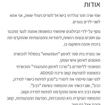
אודות
שמי שרה זוהר ונולדתי בישראל להורים ניצולי שואה, אני אמא
לשני ילדים בוגרים.
נוסף על ילדי הביולוגים שימשתי כמשפחה אומנת לנער מתבגר
עם חסכים ובעיות רגשיות,לימודיות והתנהגותיות שהתקדם יפה
בזכות אהבה והשקעה בו.
אני בוגרת בית ספר לאימון ”emotion” במסלול להכשרת
מאמנים לאימון אישי ועסקי.
המשכתי ללימודים ב”מרכז לאימון התנהגותי” והוכשרתי
כמאמנת להפרעות קשב וריכוז AD(H)D.
לפני שנה סיימתי את לימודי ב”מכון לפיתוח כישורי למידה,
רביב”, שם רכשתי את התמחותי בשיטת ”רביב”.
שיטת רביב היא שיטה מתקדמת לפיתוח למידה וקשב.
התמחותי העיקרית היא התמכרויות, הפרעות התנהגותיות, קשב
וריכוז אצל בני נוער.