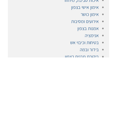
איכות סביבה, מיחזור
אימון אישי בצפון
אימון כושר
אירועים ומסיבות
אמנות בצפון
אנימציה
בטיחות וכיבוי אש
בידור ובמה
ביקורת מבנים בצפון
בניה שיפוצים בצפון
בריאות
בריכות שחייה
גוף ונפש
הומאופתיה
חברתי
חימום ומיזוג
חיפוי אבן