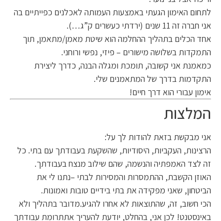
לתחום האימון הגעתי באמצעות העמותה לאכלנים כפייתיים בה
אני חברה זה 11 שנים (ירדתי כעשרים ק”ג…).
אחד הכלים בתהליך ההחלמה הוא שיטת מאמן/מתאמן, תוך
התמקדות בשלושה מישורים – פיזי, נפשי ורוחני.
כמאמנת אני קשובה, תומכת ומגלה הבנה, כדרך ליצירת
התקדמות בדרך של המתאמנים שלי.
אימון עבורי הוא דרך חיים!
המלצות
אני מבקשת בזאת להודות לך על:
הרצינות, העקביות, היסודיות, שהשקעת בעבודתך עם בתי. כל
זה לצד האמפתיה והנשמה, שהם שילוב מנצח בעבודתך.
האוזן הקשבת, ההתמסרות והמסירות לבתי –נתנו לי את
הביטחון, שאני מפקידה את בתי בידיים טובות ואמונות.
הכי חשוב, זה, שהתוצאות לא אחרו להגיע.מדובר בתהליך ולא
באינסטנט! לכן אני, בהחלט, יודעת להעריך אתתרומת עבודתך