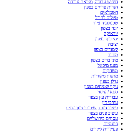
חיפוש עבודה, מציאת עבודה
חנויות פרחים בצפון
חשמלאים
טיולים לחו"ל
טכנולוגיה ציוד
יוגה בצפון
יודאיקה
ימי כיף בצפון
יציבה
לימודים בצפון
מחזור
מיני ברים בצפון
מעגן מיכאל
משחקים
מתנות מקוריות
נדלן בצפון
ניקוי שטיחים בצפון
ספא / עיסוי
עבודות עץ בצפון
עורכי דין
עיצוב גינות, שירותי גינון וגננים
עיצוב פנים בצפון
עסקים בירושליים
פיננסיים
פעילויות לילדים