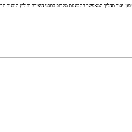
ימון. יוצר תהליך המאפשר התבוננות מקרוב בתכני היצירה וחילוץ תובנות ח