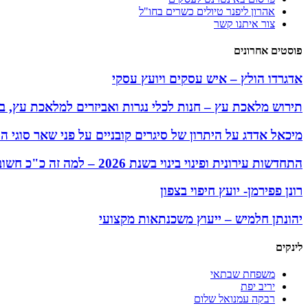
אהרון ליפנר טיולים כשרים בחו"ל
צור איתנו קשר
פוסטים אחרונים
אדגרדו הולץ – איש עסקים ויועץ עסקי
תירוש מלאכת עץ – חנות לכלי נגרות ואביזרים למלאכת עץ, בי
מיכאל אדדג על היתרון של סיגרים קובניים על פני שאר סוגי הס
התחדשות עירונית ופינוי בינוי בשנת 2026 – למה זה כ"כ חשוב
רונן פפירמן- יועץ חיפוי בצפון
יהונתן חלמיש – ייעוץ משכנתאות מקצועי
לינקים
משפחת שבתאי
יריב יפת
רבקה עמנואל שלום