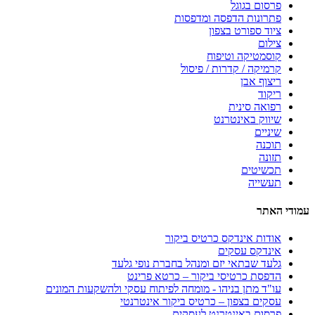
פרסום בגוגל
פתרונות הדפסה ומדפסות
ציוד ספורט בצפון
צילום
קוסמטיקה וטיפוח
קרמיקה / קדרות / פיסול
ריצוף אבן
ריקוד
רפואה סינית
שיווק באינטרנט
שיניים
תוכנה
תזונה
תכשיטים
תעשייה
עמודי האתר
אודות אינדקס כרטיס ביקור
אינדקס עסקים
גלעד שבתאי יזם ומנהל בחברת נופי גלעד
הדפסת כרטיסי ביקור – כרטא פרינט
עו"ד מתן בניהו - מומחה לפיתוח עסקי ולהשקעות המונים
עסקים בצפון – כרטיס ביקור אינטרנטי
פרסום באינטרנט לעסקים