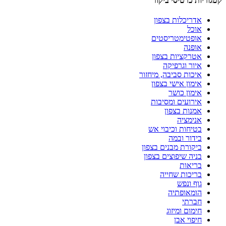
קטגוריות כרטיסי ביקור
אדריכלות בצפון
אוכל
אופטימטריסטים
אופנה
אטרקציות בצפון
איור וגרפיקה
איכות סביבה, מיחזור
אימון אישי בצפון
אימון כושר
אירועים ומסיבות
אמנות בצפון
אנימציה
בטיחות וכיבוי אש
בידור ובמה
ביקורת מבנים בצפון
בניה שיפוצים בצפון
בריאות
בריכות שחייה
גוף ונפש
הומאופתיה
חברתי
חימום ומיזוג
חיפוי אבן