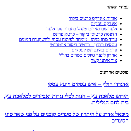
עמודי האתר
אודות אינדקס כרטיס ביקור
אינדקס עסקים
גלעד שבתאי יזם ומנהל בחברת נופי גלעד
הדפסת כרטיסי ביקור – כרטא פרינט
עו"ד מתן בניהו - מומחה לפיתוח עסקי ולהשקעות המונים
עסקים בצפון – כרטיס ביקור אינטרנטי
פרסום באינטרנט לעסקים
אהרון ליפנר טיולים כשרים בחו"ל
צור איתנו קשר
פוסטים אחרונים
אדגרדו הולץ – איש עסקים ויועץ עסקי
תירוש מלאכת עץ – חנות לכלי נגרות ואביזרים למלאכת עץ,
בית לחם הגלילית.
מיכאל אדדג על היתרון של סיגרים קובניים על פני שאר סוגי
הסיגרים